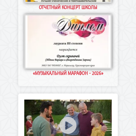
Норильская детская музыкальная школа имени
ОТЧЕТНЫЙ КОНЦЕРТ ШКОЛЫ
М.А. Балакирева приглашает на главное
творческое мероприятие учебного года! 23
апреля в 18.00 в нашем концертном зале
В Норильской детской музыкальной школе
«МУЗЫКАЛЬНЫЙ МАРАФОН - 2026»
имени М.А. Балакирева новое пополнение
копилки творческих достижений! Учащиеся по
классу скрипки Варвара Абдина и Зарина