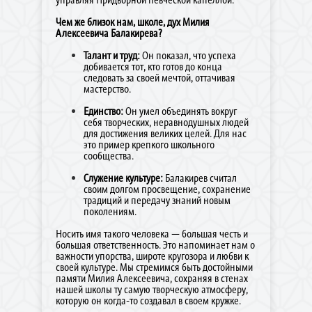
Чем же близок нам, школе, дух Милия
Алексеевича Балакирева?
Талант и труд:
Он показал, что успеха
добивается тот, кто готов до конца
следовать за своей мечтой, оттачивая
мастерство.
Единство:
Он умел объединять вокруг
себя творческих, неравнодушных людей
для достижения великих целей. Для нас
это пример крепкого школьного
сообщества.
Служение культуре:
Балакирев считал
своим долгом просвещение, сохранение
традиций и передачу знаний новым
поколениям.
Носить имя такого человека — большая честь и
большая ответственность. Это напоминает нам о
важности упорства, широте кругозора и любви к
своей культуре. Мы стремимся быть достойными
памяти Милия Алексеевича, сохраняя в стенах
нашей школы ту самую творческую атмосферу,
которую он когда-то создавал в своем кружке.