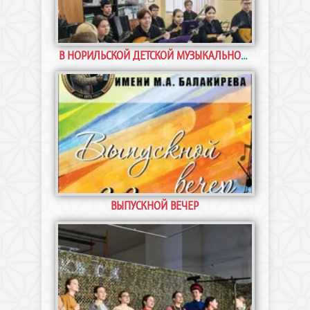
В Норильской детской музыкальной школе
В НОРИЛЬСКОЙ ДЕТСКОЙ МУЗЫКАЛЬНОЙ ШКОЛЕ ИМЕНИ М.А. БАЛАКИРЕВА ПРОШЕЛ «ДЕНЬ ОТКРЫТЫХ ДВЕРЕЙ»
имени М.А. Балакирева прошел «День
открытых дверей» 16 мая наша школа
распахнула свои двери для учащихся СШ №23 и
их роди
В следующую пятницу в Норильской детской
ВЫПУСКНОЙ ВЕЧЕР
музыкальной школе имени М.А. Балакирева
состоится торжественное и трогательное
событие - 53-й выпуск учащихся! В этом г