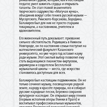
педагог, умел зажигать сердца и открывать
таланты. Он стал главой знаменитого
творческого содружества «Могучая кучка»,
объединив вокруг себя гениев русской музыки —
Мусоргского, Римского-Корсакова, Бородина.
Балакирев был для них не просто старшим
товарищем, а наставником, учителем и
вдохновителем.
Его жизненный путь доказывает: призвание
сильнее обстоятельств. Родившись в Нижнем
Новгороде, он по настоянию семьи поступил на
математический факультет Казанского
университета, но уже через год оставил науку
ради музыки. Этот смелый выбор позволил ему
стать выдающимся пианистом-виртуозом,
дирижером и создателем Бесплатной
музыкальной школы — места, где искусство
становилось доступным для всех.
Балакирев был настоящим подвижником. Он не
только сочинял музыку, посвященную родной
земле, народу и красоте природы, но и собирал
русские народные песни, бережно сохраняя
культурное наследие. Он открывал миру гениев
(первым исполнив оперы Глинки в Праге) и
воспитывал профессиональных музыкантов,
управляя Придворной певческой капеллой.