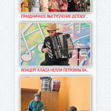
Праздничное выступление Детского
ПРАЗДНИЧНОЕ ВЫСТУПЛЕНИЕ ДЕТСКОГО ФОЛЬКЛОРНОГО АНСАМБЛЯ «ЗАСТАВА» В ДНЮ ПОБЕДЫ!
фольклорного ансамбля «Застава» в Дню
Победы! В рамках празднования Дня Победы в
Музее Норильска состоялось яркое
выступление Д
Любите ли вы баян, как любят его ученики
КОНЦЕРТ КЛАССА НЕЛЛИ ПЕТРОВНЫ БАРБИНОЙ
Нелли Петровны Барбиной? В Норильской
детской музыкальной школе имени М.А.
Балакирева прошел замечательный концерт
юных