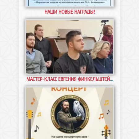
Поздравляем учащихся Петра Близнюка,
НАШИ НОВЫЕ НАГРАДЫ!
Валентину Тимофееву и Оскара Ковалика с
победой во Всероссийской теоретической
олимпиаде «Сольфеджиада»! Наши
аплодисменты
Преподавателям и учащимся Норильской
МАСТЕР-КЛАСС ЕВГЕНИЯ ФИНКЕЛЬШТЕЙНА
детской музыкальной школы имени М.А.
Балакирева посчастливилось побывать на
мастер-классе известного гитариста,
профессора