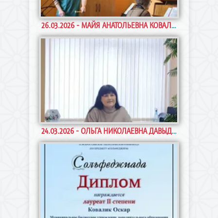
Концертмейстер Майя Анатольевна Ковалёва
26.03.2026 - МАЙЯ АНАТОЛЬЕВНА КОВАЛЁВА ВЫСТУПИЛА С МЕТОДИЧЕСКИМ ДОКЛАДОМ «ОСОБЕННОСТИ РАБОТЫ КОНЦЕРТМЕЙСТ...
поделилась с коллегами особенностями
концертмейстерской работы в классе ударных
инструментов. Рассказывая об особенност
Преподаватель по классу фортепиано Ольга
24.03.2026 - ОЛЬГА НИКОЛАЕВНА ДАВЫДОВА ВЫСТУПИЛА С МЕТОДИЧЕСКИМ ДОКЛАДОМ "ПРОФЕССИОНАЛИЗМ КОНЦЕРТМЕЙСТЕРА...
Николаевна Давыдова представила коллегам
доклад на тему: «Профессионализм
концертмейстера - важный фактор учебного
проц