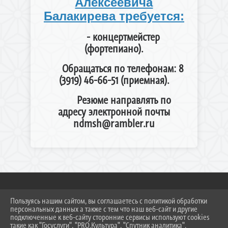
Алексеевича
Балакирева требуется:
- концертмейстер
(фортепиано).
Обращаться по телефонам: 8
(3919) 46-66-51 (приемная).
Резюме направлять по
адресу электронной почты
ndmsh@rambler.ru
Пользуясь нашим сайтом, вы соглашаетесь с политикой обработки
2026 Г. NDMSH.RU
персональных данных а также с тем что наш веб-сайт и другие
ВХОД
подключенные к веб-сайту сторонние сервисы используют cookies
КАРТА САЙТА
такие как "Госуслуги", "PRO.Культура", "Спутник аналитика".