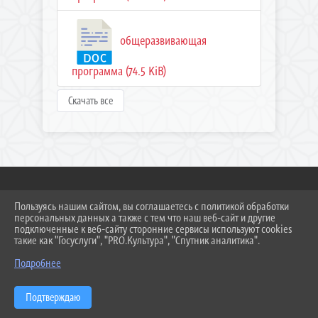
общеразвивающая
программа (74.5 KiB)
Скачать все
Пользуясь нашим сайтом, вы соглашаетесь с политикой обработки
2026 Г. NDMSH.RU
персональных данных а также с тем что наш веб-сайт и другие
ВХОД
подключенные к веб-сайту сторонние сервисы используют cookies
КАРТА САЙТА
такие как "Госуслуги", "PRO.Культура", "Спутник аналитика".
ПОЛИТИКА ОБРАБОТКИ ПЕРСОНАЛЬНЫХ ДАННЫХ
Подробнее
СДЕЛАНО НА KUBCMS
РАЗРАБОТКА И ПОДДЕРЖКА
Подтверждаю