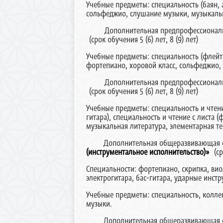
Учебные предметы: специальность (баян, 
сольфеджио, слушание музыки, музыкальн
Дополнительная предпрофессиональная
(срок обучения 5 (6) лет, 8 (9) лет)
Учебные предметы: специальность (флейта
фортепиано, хоровой класс, сольфеджио,
Дополнительная предпрофессиональная
(срок обучения 5 (6) лет, 8 (9) лет)
Учебные предметы: специальность и чтение 
гитара), специальность и чтение с листа
музыкальная литература, элементарная т
Дополнительная общеразвивающая обще
(инструментальное исполнительство)»
(сро
Специальности: фортепиано, скрипка, виол
электрогитара, бас-гитара, ударные инст
Учебные предметы: специальность, колле
музыки.
Дополнительная общеразвивающая обще