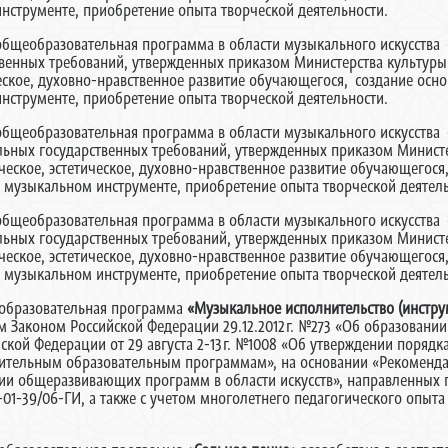
нструменте, приобретение опыта творческой деятельности.
бщеобразовательная программа в области музыкального искусства
венных требований, утвержденных приказом Министерства культуры Р
ческое, духовно-нравственное развитие обучающегося, создание осн
нструменте, приобретение опыта творческой деятельности.
бщеобразовательная программа в области музыкального искусства
альных государственных требований, утвержденных приказом Минист
ворческое, эстетическое, духовно-нравственное развитие обучающегос
а музыкальном инструменте, приобретение опыта творческой деятель
бщеобразовательная программа в области музыкального искусства
альных государственных требований, утвержденных приказом Минист
ворческое, эстетическое, духовно-нравственное развитие обучающегос
а музыкальном инструменте, приобретение опыта творческой деятель
образовательная программа
«Музыкальное исполнительство (инстру
м Законом Российской Федерации 29.12.2012г. №273 «Об образовани
ской Федерации от 29 августа 2-13г. №1008 «Об утверждении порядк
нительным образовательным программам», на основании «Рекоменда
ции общеразвивающих программ в области искусств», направленных
1-01-39/06-ГИ, а также с учетом многолетнего педагогического опыта