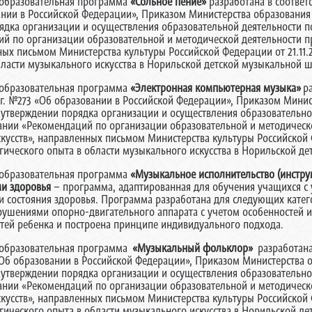
образовательная программа
«Сольное пение»
разработана в соответ
ании в Российской Федерации», Приказом Министерства образования
орядка организации и осуществления образовательной деятельности
ий по организации образовательной и методической деятельности
ых письмом Министерства культуры Российской Федерации от 21.11.20
бласти музыкального искусства в Норильской детской музыкальной ш
образовательная программа
«
Электронная компьютерная музыка»
р
2г. №273 «Об образовании в Российской Федерации», Приказом Минис
Об утверждении порядка организации и осуществления образователь
ании «Рекомендаций по организации образовательной и методическ
сств», направленных письмом Министерства культуры Российской Фе
огического опыта в области музыкального искусства в Норильской д
образовательная программа
«Музыкальное исполнительство (инстру
и здоровья
– программа, адаптированная для обучения учащихся с
и состояния здоровья. Программа разработана для следующих кате
рушениями опорно-двигательного аппарата с учетом особенностей и
тей ребенка и построена принципе индивидуального подхода.
образовательная программа
«Музыкальный фольклор»
разработана
«Об образовании в Российской Федерации», Приказом Министерства 
Об утверждении порядка организации и осуществления образователь
ании «Рекомендаций по организации образовательной и методическ
сств», направленных письмом Министерства культуры Российской Фе
огического опыта в области музыкального искусства в Норильской д