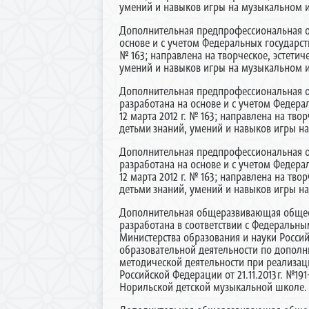
умений и навыков игры на музыкальном и
Дополнительная предпрофессиональная о
основе и с учетом Федеральных государст
№ 163; направлена на творческое, эстети
умений и навыков игры на музыкальном и
Дополнительная предпрофессиональная о
разработана на основе и с учетом Федер
12 марта 2012 г. № 163; направлена на т
детьми
знаний, умений и навыков игры н
Дополнительная предпрофессиональная о
разработана на основе и с учетом Федер
12 марта 2012 г. № 163; направлена на т
детьми
знаний, умений и навыков игры н
Дополнительная общеразвивающая обще
разработана в соответствии с Федеральны
Министерства образования и науки Россий
образовательной деятельности по допол
методической деятельности при реализа
Российской Федерации от 21.11.2013г. №19
Норильской детской музыкальной школе.