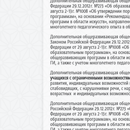
Дополнительная общеразвивающая обще
Федерации 29.12.2012г. №273 «Об образов
августа 2-13г. №1008 «Об утверждении п
программам», на основании «Рекомендац
программ в области искусств», направленн
многолетнего педагогического опыта в о
Дополнительная общеразвивающая обще
Законом Российской Федерации 29.12.201
Федерации от 29 августа 2-13г. №1008 «
образовательным программам», на основ
общеразвивающих программ в области иску
ГИ, а также с учетом многолетнего педаг
Дополнительная общеразвивающая обще
учащихся с ограниченными возможностям
развития, индивидуальных возможностей 
слабовидящих, с нарушениями речи, с на
возрастных и индивидуальных возможнос
Дополнительная общеразвивающая обще
Российской Федерации 29.12.2012г. №273 
Федерации от 29 августа 2-13г. №1008 «
образовательным программам», на основ
общеразвивающих программ в области иску
ГИ, а также с учетом многолетнего педаг