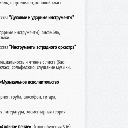
мбль, фортепиано, хоровой класс,
ства
"Духовые и ударные инструменты"
ударные инструменты), ансамбль,
узыки.
ства
"Инструменты эстрадного оркестра"
пециальность и чтение с листа (бас-
 класс, сольфеджио, слушание музыки,
«Музыкальное исполнительство
нет, труба, саксофон, гитара,
я литература, элементарная теория
«Сольное пение»
(срок обучения 5 (6)