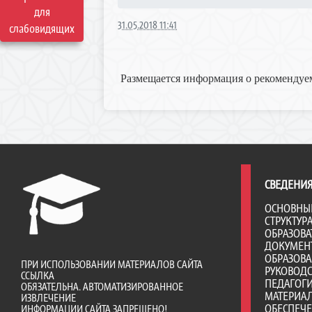
для
31.05.2018 11:41
слабовидящих
Размещается информация о рекомендуем
СВЕДЕНИЯ
ОСНОВНЫ
СТРУКТУР
ОБРАЗОВА
ДОКУМЕН
ОБРАЗОВ
ПРИ ИСПОЛЬЗОВАНИИ МАТЕРИАЛОВ САЙТА
РУКОВОД
ССЫЛКА
ПЕДАГОГИ
ОБЯЗАТЕЛЬНА. АВТОМАТИЗИРОВАННОЕ
МАТЕРИА
ИЗВЛЕЧЕНИЕ
ОБЕСПЕЧ
ИНФОРМАЦИИ САЙТА ЗАПРЕЩЕНО!