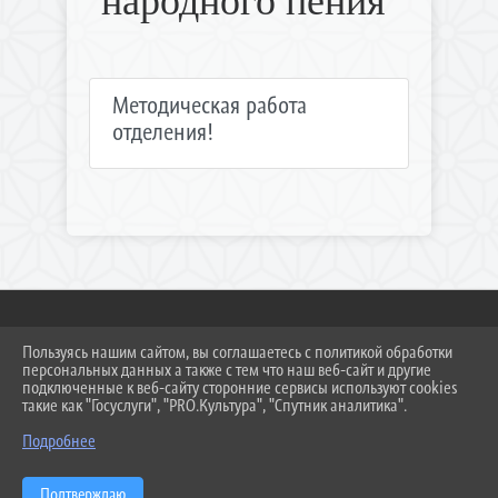
народного пения
Методическая работа
отделения!
Пользуясь нашим сайтом, вы соглашаетесь с политикой обработки
2026 Г. NDMSH.RU
персональных данных а также с тем что наш веб-сайт и другие
ВХОД
подключенные к веб-сайту сторонние сервисы используют cookies
КАРТА САЙТА
такие как "Госуслуги", "PRO.Культура", "Спутник аналитика".
ПОЛИТИКА ОБРАБОТКИ ПЕРСОНАЛЬНЫХ ДАННЫХ
Подробнее
СДЕЛАНО НА KUBCMS
РАЗРАБОТКА И ПОДДЕРЖКА
Подтверждаю