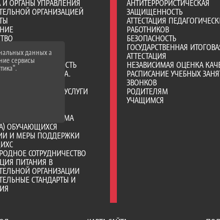
А И ОРГАНЫ УПРАВЛЕНИЯ
АНТИТЕРРОРИСТИЧЕСКАЯ
ТЕЛЬНОЙ ОРГАНИЗАЦИЕЙ
ЗАЩИЩЕННОСТЬ
ТЫ
АТТЕСТАЦИЯ ПЕДАГОГИЧЕСК
АНИЕ
РАБОТНИКОВ
СТВО
БЕЗОПАСНОСТЬ
ЧЕСКИЙ СОСТАВ
ГОСУДАРСТВЕННАЯ ИТОГОВА
ональных данных а
ЛЬНО-ТЕХНИЧЕСКОЕ
АТТЕСТАЦИЯ
нние сервисы
ЕНИЕ И ОСНАЩЕННОСТЬ
НЕЗАВИСИМАЯ ОЦЕНКА КАЧ
тика".
ТЕЛЬНОГО ПРОЦЕССА.
РАСПИСАНИЕ УЧЕБНЫХ ЗАНЯ
Я СРЕДА
ЗВОНКОВ
ОБРАЗОВАТЕЛЬНЫЕ УСЛУГИ
РОДИТЕЛЯМ
ВО-ХОЗЯЙСТВЕННАЯ
УЧАЩИМСЯ
НОСТЬ
Е МЕСТА ДЛЯ ПРИЕМА
А) ОБУЧАЮЩИХСЯ
ИИ И МЕРЫ ПОДДЕРЖКИ
ИХС
РОДНОЕ СОТРУДНИЧЕСТВО
ЦИЯ ПИТАНИЯ В
АТЕЛЬНОЙ ОРГАНИЗАЦИИ
ТЕЛЬНЫЕ СТАНДАРТЫ И
НИЯ