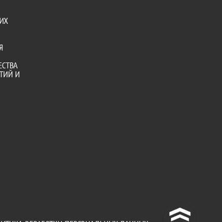
ИХ
Я
ЕСТВА
ТИЙ И
^