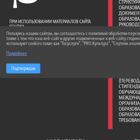
СТРУКТУР
ОБРАЗОВА
ДОКУМЕН
ОБРАЗОВ
ПРИ ИСПОЛЬЗОВАНИИ МАТЕРИАЛОВ САЙТА
РУКОВОД
ССЫЛКА
ПЕДАГОГИ
ОБЯЗАТЕЛЬНА. АВТОМАТИЗИРОВАННОЕ
Пользуясь нашим сайтом, вы соглашаетесь с политикой обработки перс
МАТЕРИА
ИЗВЛЕЧЕНИЕ
также с тем что наш веб-сайт и другие подключенные к веб-сайту сторо
ОБЕСПЕЧ
ИНФОРМАЦИИ САЙТА ЗАПРЕЩЕНО!
используют cookies такие как "Госуслуги", "PRO.Культура", "Спутник анали
ОБРАЗОВА
ДОСТУПНА
Подробнее
ПЛАТНЫЕ 
ФИНАНСО
Подтверждаю
ДЕЯТЕЛЬ
ВАКАНТНЫ
(ПЕРЕВОД
СТИПЕНД
ОБУЧАЮЩ
МЕЖДУНА
ОРГАНИЗА
ОБРАЗОВ
ОБРАЗОВА
ТРЕБОВА