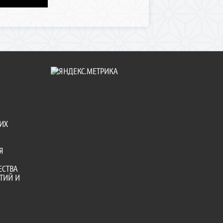
ИХ
Я
ЕСТВА
ТИЙ И