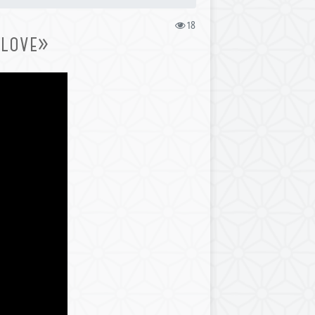
18
 LOVE»