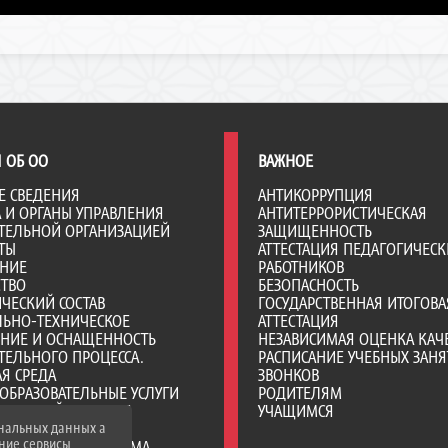
 ОБ ОО
ВАЖНОЕ
Е СВЕДЕНИЯ
АНТИКОРРУПЦИЯ
А И ОРГАНЫ УПРАВЛЕНИЯ
АНТИТЕРРОРИСТИЧЕСКАЯ
ТЕЛЬНОЙ ОРГАНИЗАЦИЕЙ
ЗАЩИЩЕННОСТЬ
ТЫ
АТТЕСТАЦИЯ ПЕДАГОГИЧЕСК
АНИЕ
РАБОТНИКОВ
СТВО
БЕЗОПАСНОСТЬ
ЧЕСКИЙ СОСТАВ
ГОСУДАРСТВЕННАЯ ИТОГОВА
ЛЬНО-ТЕХНИЧЕСКОЕ
АТТЕСТАЦИЯ
ЕНИЕ И ОСНАЩЕННОСТЬ
НЕЗАВИСИМАЯ ОЦЕНКА КАЧ
ТЕЛЬНОГО ПРОЦЕССА.
РАСПИСАНИЕ УЧЕБНЫХ ЗАНЯ
Я СРЕДА
ЗВОНКОВ
ОБРАЗОВАТЕЛЬНЫЕ УСЛУГИ
РОДИТЕЛЯМ
ВО-ХОЗЯЙСТВЕННАЯ
УЧАЩИМСЯ
ональных данных а
НОСТЬ
нние сервисы
Е МЕСТА ДЛЯ ПРИЕМА