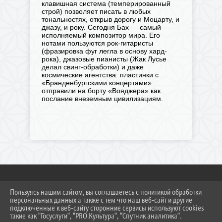
клавишная система (темперированный
строй) позволяет писать в любых
тональностях, открыв дорогу и Моцарту, и
джазу, и року. Сегодня Бах — самый
исполняемый композитор мира. Его
нотами пользуются рок-гитаристы
(фразировка фуг легла в основу хард-
рока), джазовые пианисты (Жак Лусье
делал свинг-обработки) и даже
космические агентства: пластинки с
«Бранденбургскими концертами»
отправили на борту «Вояджера» как
послание внеземным цивилизациям.
Пользуясь нашим сайтом, вы соглашаетесь с политикой обработки
2026 Г. NDMSH.RU
персональных данных а также с тем что наш веб-сайт и другие
ВХОД
подключенные к веб-сайту сторонние сервисы используют cookies
КАРТА САЙТА
такие как "Госуслуги", "PRO.Культура", "Спутник аналитика".