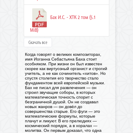
Бах И.С. - ХТК 2 том (5.1
MiB)
Скачать все
Когда говорят о великих композиторах,
имя Иоганна Себастьяна Баха стоит
особняком. При жизни он был известен
скорее как виртуозный органист и строгий
учитель, а не как сочинитель «хитов». Но
спустя столетия его творчество стало
фундаментом всей европейской музыки.
Бах не писал для развлечения — он
строил звучащие соборы, в которых
математическая точность спорит с
безграничной душой. Он не создавал
новых жанров — он довёл до
совершенства старые. Его фуги — это
математические формулы, которые
плачут и ликуют. В его прелюдиях —
космический порядок, а в хоралах —
молитва. Он первым доказал, что одна