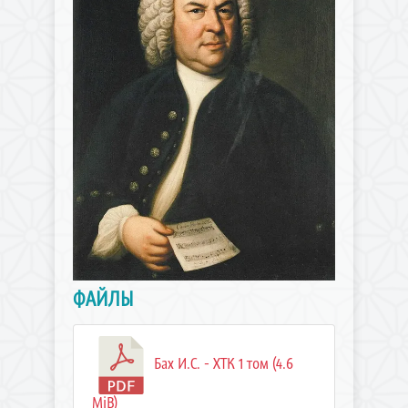
ФАЙЛЫ
Бах И.С. - ХТК 1 том (4.6
MiB)