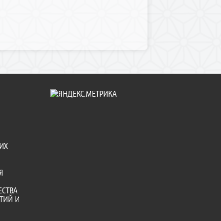
ИХ
Я
ЕСТВА
ТИЙ И