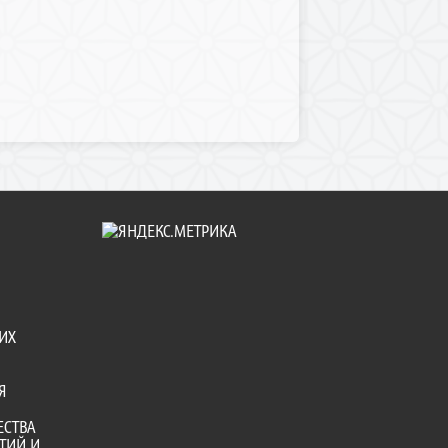
ИХ
Я
ЕСТВА
ТИЙ И