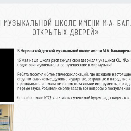
 МУЗЫКАЛЬНОЙ ШКОЛЕ ИМЕНИ М.А. БА
ОТКРЫТЫХ ДВЕРЕЙ»
В Норильской детской музыкальной школе имени М.А. Балакирев
16 мая наша школа распахнула свои двери для учащихся СШ №23 
подготовили увлекательное путешествие в мир музыки!
Ребята посетили 6 тематических локаций, где их ждали настоящ
струнно-смычковые, духовые и ударные, эстрадные и народные и
преподаватели школы не только показывали инструменты, но и д
первые звуки. Родители смогли задать все вопросы о поступлении
Спасибо школе №23 за активных учеников! Будем рады видеть вас